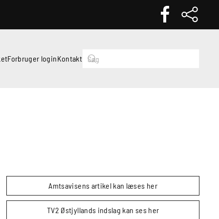
et
Forbruger login
Kontakt
Amtsavisens artikel kan læses her
TV2 Østjyllands indslag kan ses her