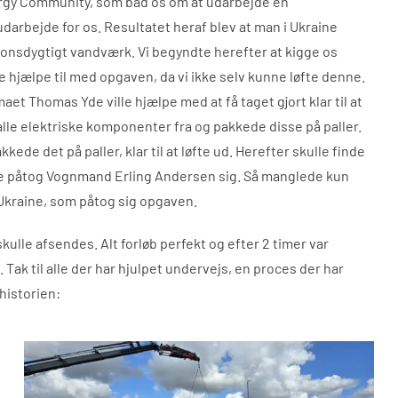
ergy Community, som bad os om at udarbejde en
 udarbejde for os. Resultatet heraf blev at man i Ukraine
tionsdygtigt vandværk. Vi begyndte herefter at kigge os
 hjælpe til med opgaven, da vi ikke selv kunne løfte denne.
t Thomas Yde ville hjælpe med at få taget gjort klar til at
alle elektriske komponenter fra og pakkede disse på paller.
ede det på paller, klar til at løfte ud. Herefter skulle finde
ve påtog Vognmand Erling Andersen sig. Så manglede kun
 Ukraine, som påtog sig opgaven.
lle afsendes. Alt forløb perfekt og efter 2 timer var
Tak til alle der har hjulpet undervejs, en proces der har
 historien: