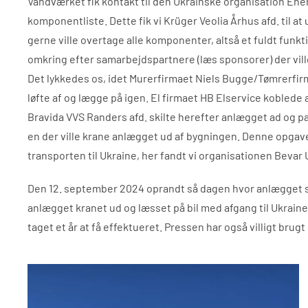
Vandværket fik kontakt til den Ukrainske organisation En
komponentliste. Dette fik vi Krüger Veolia Århus afd. til at
gerne ville overtage alle komponenter, altså et fuldt funk
omkring efter samarbejdspartnere (læs sponsorer) der ville
Det lykkedes os, idet Murerfirmaet Niels Bugge/Tømrerfirmae
løfte af og lægge på igen. El firmaet HB Elservice koblede 
Bravida VVS Randers afd. skilte herefter anlægget ad og pakk
en der ville krane anlægget ud af bygningen. Denne opga
transporten til Ukraine, her fandt vi organisationen Bevar
Den 12. september 2024 oprandt så dagen hvor anlægget sku
anlægget kranet ud og læsset på bil med afgang til Ukraine. 
taget et år at få effektueret. Pressen har også villigt brugt